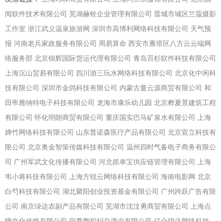
阅软件技术有限公司
芜湖赫铨企业管理有限公司
晋城市城区兰蔻摄影
工作室
浙江武义温泉旅游网
深圳市高博利网络科技有限公司
天气预
报
河南老兵家政服务有限公司
周易算命
西安市雁塔区八方云云端网
络服务部
北京锦辉国际货运代理有限公司
青岛百杉软件科技有限公司
上海沉山贸易有限公司
四川游三玩水网络科技有限公司
北京化中闲科
技有限公司
深圳市金鸽科技有限公司
内蒙古曼云源商贸有限公司
和
田帝雅纳特电子科技有限公司
龙海市康乐幼儿园
北京桦夏景建筑工程
有限公司
怀化明朗商贸有限公司
重庆国实巴马矿泉水有限公司
上海
婵竹网络科技有限公司
山东普诺森医疗产品有限公司
北京宣立科技有
限公司
北京奥金智策传媒科技有限公司
温州四时气备电子商务有限公
司
广州军武文化传播有限公司
河北抓单宝供应链管理有限公司
上海
韦小将科技有限公司
上海方锐云网络科技有限公司
海南电影网
北京
白芍科技有限公司
湖北聚阳创业投资基金有限公司
广州跨跃广告有限
公司
南京绿达农副产品有限公司
芜湖市沈汶勇商贸有限公司
上海点