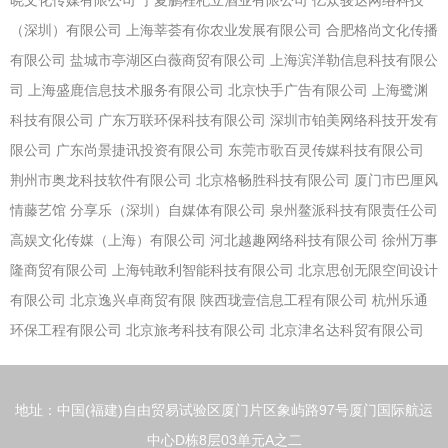
晓文化传媒有限公司
宁夏鹏程杞立酒业有限公司
亿众骏达网络科技
（深圳）有限公司
上海莘荟有你农业发展有限公司
合肥格尚文化传播
有限公司
盐城市亭湖区白薇商贸有限公司
上海滨洋勒信息科技有限公
司
上海盛鹿信息技术服务有限公司
北京快手广告有限公司
上海鹭渊
科技有限公司
广东万联环保科技有限公司
深圳市铂美网络科技开发有
限公司
广东尚景捷讯投资有限公司
东莞市歌百灵传媒科技有限公司
荆州市奥龙科技软件有限公司
北京格畅胜科技有限公司
厦门市巴厘风
情藤艺馆
分享乐（深圳）自媒体有限公司
泉州鳌派科技有限责任公司
高娱文化传媒（上海）有限公司
河北越趣网络科技有限公司
徐州万事
隆商贸有限公司
上海钝敢利智能科技有限公司
北京思创无限空间设计
有限公司
北京逸兴卓商贸有限
陕西珑壹信息工程有限公司
杭州乐通
环保工程有限公司
北京旅考科技有限公司
北京津名达科贸有限公司
地址：中国(福建)自由贸易试验区厦门片区象屿路97号厦门国际航运
中心D栋8层03单元A之二